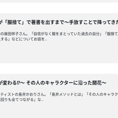
者が「服捨て」で著書を出すまで〜手放すことで降ってき
ーの昼田祥子さん。「自信がなく鎧をまとっていた過去の自分」「服捨
る」などについてお話を...
生が変わる!?〜 その人のキャラクターに沿った開花〜
ーティストの長井かおりさん。「長井メソッドとは」「その人のキャラ
りも全てつながる」な...