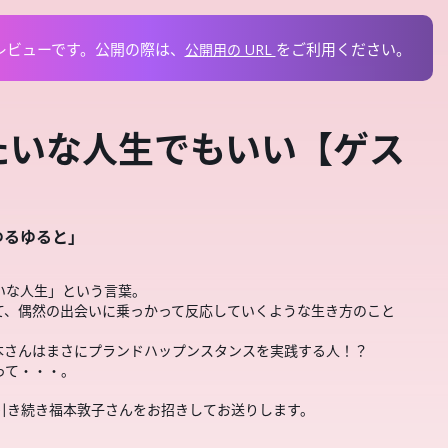
レビューです。
公開の際は、
を
ご利用ください。
公開用の URL
みたいな人生でもいい【ゲス
ゆるゆると」
いな人生」という言葉。
て、偶然の出会いに乗っかって反応していくような生き方のこと
本さんはまさにプランドハップンスタンスを実践する人！？
って・・・。
、引き続き福本敦子さんをお招きしてお送りします。