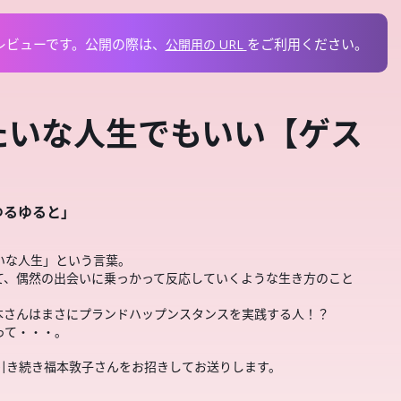
レビューです。
公開の際は、
を
ご利用ください。
公開用の URL
みたいな人生でもいい【ゲス
ゆるゆると」
いな人生」という言葉。
て、偶然の出会いに乗っかって反応していくような生き方のこと
本さんはまさにプランドハップンスタンスを実践する人！？
って・・・。
、引き続き福本敦子さんをお招きしてお送りします。