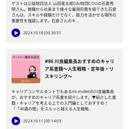
ゲストは公益財団法人 山田進太郎D&I財団COOの石倉秀
明さん。無職から社長まで様々な雇用形態を経てきた石倉
さんは、スキルや経験だけでなく、能力を活かせる場所の
重要性を強調します。石倉さんのキ...
2024.10.18
|
00:30:51
#86 川良編集長おすすめのキャリ
ア系書籍〜人生戦略・定年後・リ
スキリング〜
キャリアコンサルタントでもあるmi-molletの川良編集長
が、おすすめのキャリア系書を紹介します。▼紹介した書
籍・キャリアを考える上での入門編としておすすめ！
『「40歳の壁」をスルッと越える人生戦略...
2024.10.11
|
00:14:03