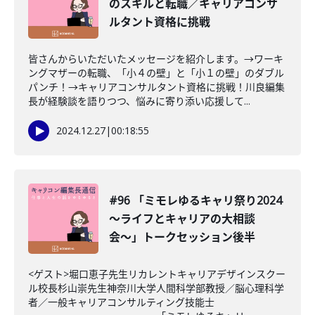
のスキルと転職／キャリアコンサ
ルタント資格に挑戦
皆さんからいただいたメッセージを紹介します。→ワーキ
ングマザーの転職、「小４の壁」と「小１の壁」のダブル
パンチ！→キャリアコンサルタント資格に挑戦！川良編集
長が経験談を語りつつ、悩みに寄り添い応援して...
2024.12.27
|
00:18:55
#96 「ミモレゆるキャリ祭り2024
〜ライフとキャリアの大相談
会〜」トークセッション後半
<ゲスト>堀口恵子先生リカレントキャリアデザインスクー
ル校長杉山崇先生神奈川大学人間科学部教授／脳心理科学
者／一般キャリアコンサルティング技能士